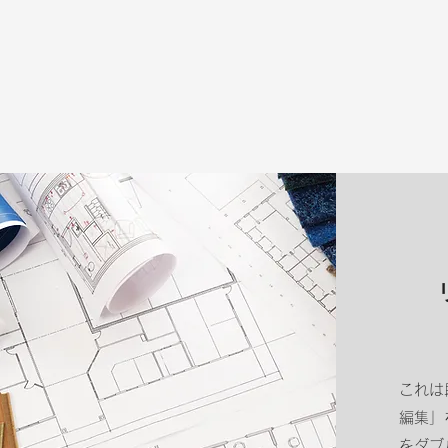
これは
編集」
をダブ